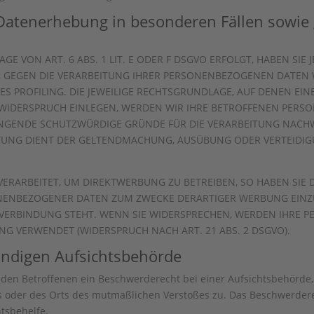
Datenerhebung in besonderen Fällen sowie 
 VON ART. 6 ABS. 1 LIT. E ODER F DSGVO ERFOLGT, HABEN SIE J
, GEGEN DIE VERARBEITUNG IHRER PERSONENBEZOGENEN DATEN W
ES PROFILING. DIE JEWEILIGE RECHTSGRUNDLAGE, AUF DENEN EI
 WIDERSPRUCH EINLEGEN, WERDEN WIR IHRE BETROFFENEN PER
INGENDE SCHUTZWÜRDIGE GRÜNDE FÜR DIE VERARBEITUNG NACHWE
EITUNG DIENT DER GELTENDMACHUNG, AUSÜBUNG ODER VERTEID
RARBEITET, UM DIREKTWERBUNG ZU BETREIBEN, SO HABEN SIE D
NENBEZOGENER DATEN ZUM ZWECKE DERARTIGER WERBUNG EINZULE
 VERBINDUNG STEHT. WENN SIE WIDERSPRECHEN, WERDEN IHRE
G VERWENDET (WIDERSPRUCH NACH ART. 21 ABS. 2 DSGVO).
ändigen Aufsichts­behörde
 den Betroffenen ein Beschwerderecht bei einer Aufsichtsbehörde,
es oder des Orts des mutmaßlichen Verstoßes zu. Das Beschwerder
htsbehelfe.