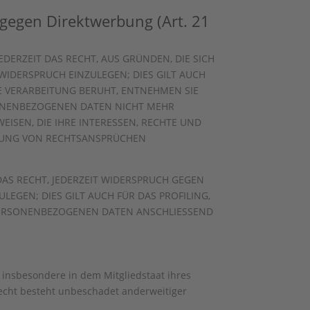
gegen Direktwerbung (Art. 21
EDERZEIT DAS RECHT, AUS GRÜNDEN, DIE SICH
IDERSPRUCH EINZULEGEN; DIES GILT AUCH
NE VERARBEITUNG BERUHT, ENTNEHMEN SIE
SONENBEZOGENEN DATEN NICHT MEHR
ISEN, DIE IHRE INTERESSEN, RECHTE UND
IGUNG VON RECHTSANSPRÜCHEN
AS RECHT, JEDERZEIT WIDERSPRUCH GEGEN
GEN; DIES GILT AUCH FÜR DAS PROFILING,
 PERSONENBEZOGENEN DATEN ANSCHLIESSEND
 insbesondere in dem Mitgliedstaat ihres
echt besteht unbeschadet anderweitiger