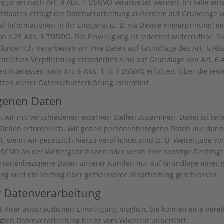
egorien nach Art. 9 Abs. 1 DSGVO verarbeitet werden. Im Falle eine
taaten erfolgt die Datenverarbeitung außerdem auf Grundlage von A
 Informationen in Ihr Endgerät (z. B. via Device-Fingerprinting) ein
 § 25 Abs. 1 TDDDG. Die Einwilligung ist jederzeit widerrufbar. S
derlich, verarbeiten wir Ihre Daten auf Grundlage des Art. 6 Abs.
echtlichen Verpflichtung erforderlich sind auf Grundlage von Art. 6 
 Interesses nach Art. 6 Abs. 1 lit. f DSGVO erfolgen. Über die jewe
zen dieser Datenschutzerklärung informiert.
genen Daten
n wir mit verschiedenen externen Stellen zusammen. Dabei ist tei
ellen erforderlich. Wir geben personenbezogene Daten nur dann a
t, wenn wir gesetzlich hierzu verpflichtet sind (z. B. Weitergabe 
. f DSGVO an der Weitergabe haben oder wenn eine sonstige Rechts
personenbezogene Daten unserer Kunden nur auf Grundlage eines g
ung wird ein Vertrag über gemeinsame Verarbeitung geschlossen.
ur Datenverarbeitung
Ihrer ausdrücklichen Einwilligung möglich. Sie können eine bereits
lgten Datenverarbeitung bleibt vom Widerruf unberührt.