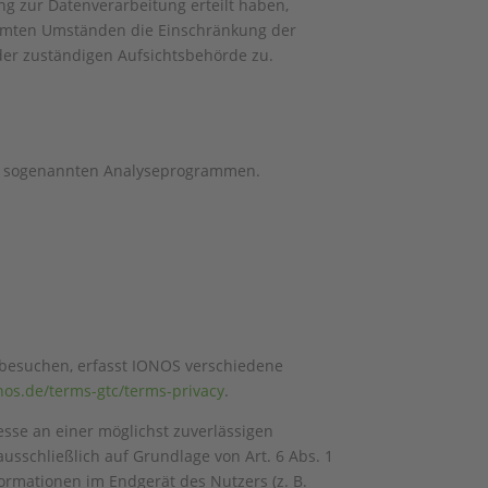
g zur Datenverarbeitung erteilt haben,
timmten Umständen die Einschränkung der
der zuständigen Aufsichtsbehörde zu.
mit sogenannten Analyseprogrammen.
 besuchen, erfasst IONOS verschiedene
nos.de/terms-gtc/terms-privacy
.
esse an einer möglichst zuverlässigen
usschließlich auf Grundlage von Art. 6 Abs. 1
formationen im Endgerät des Nutzers (z. B.