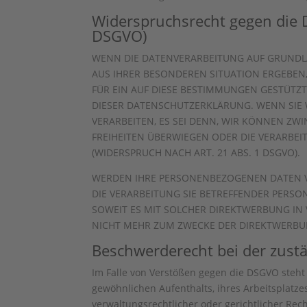
Widerspruchsrecht gegen die 
DSGVO)
WENN DIE DATENVERARBEITUNG AUF GRUNDLAGE
AUS IHRER BESONDEREN SITUATION ERGEBEN
FÜR EIN AUF DIESE BESTIMMUNGEN GESTÜTZT
DIESER DATENSCHUTZERKLÄRUNG. WENN SIE
VERARBEITEN, ES SEI DENN, WIR KÖNNEN ZW
FREIHEITEN ÜBERWIEGEN ODER DIE VERARB
(WIDERSPRUCH NACH ART. 21 ABS. 1 DSGVO).
WERDEN IHRE PERSONENBEZOGENEN DATEN VE
DIE VERARBEITUNG SIE BETREFFENDER PERSO
SOWEIT ES MIT SOLCHER DIREKTWERBUNG IN
NICHT MEHR ZUM ZWECKE DER DIREKTWERBUN
Beschwerde­recht bei der zust
Im Falle von Verstößen gegen die DSGVO steht
gewöhnlichen Aufenthalts, ihres Arbeitsplatz
verwaltungsrechtlicher oder gerichtlicher Rec