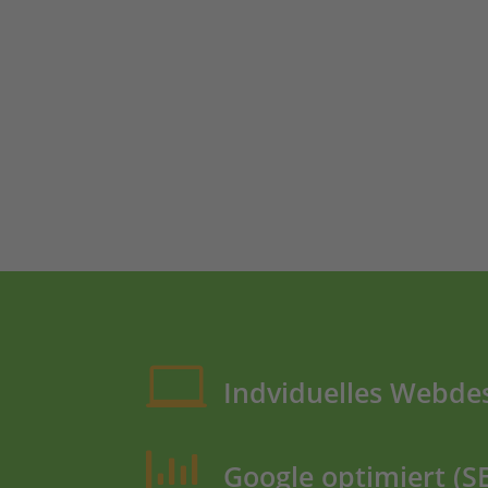

Indviduelles Webde

Google optimiert (S