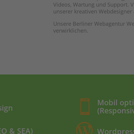
Videos, Wartung und Support. 
unserer kreativen Webdesigner
Unsere Berliner Webagentur Webf
verwirklichen.
Mobil opt

sign
(Responsi

EO & SEA)
Wordpres